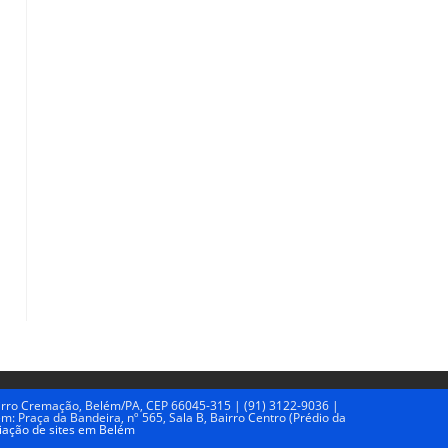
Bairro Cremação, Belém/PA, CEP 66045-315 | (91) 3122-9036 |
 Praça da Bandeira, nº 565, Sala B, Bairro Centro (Prédio da
iação de sites em Belém