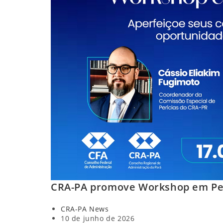
CRA-PA promove Workshop em Perí
Autor
CRA-PA News
do
Post
10 de junho de 2026