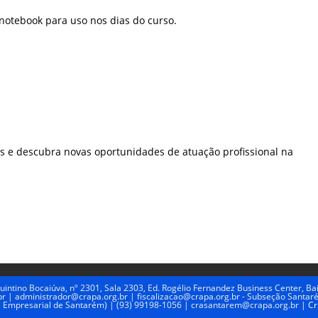
 notebook para uso nos dias do curso.
s e descubra novas oportunidades de atuação profissional na
uintino Bocaiúva, nº 2301, Sala 2303, Ed. Rogélio Fernandez Business Center, 
| administrador@crapa.org.br | fiscalizacao@crapa.org.br - Subseção Santarém:
 Empresarial de Santarém) | (93) 99198-1056 | crasantarem@crapa.org.br |
Cr