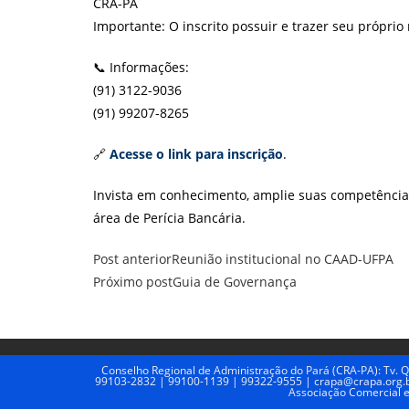
CRA-PA
Importante: O inscrito possuir e trazer seu próprio
📞 Informações:
(91) 3122-9036
(91) 99207-8265
🔗
Acesse o link para inscrição
.
Invista em conhecimento, amplie suas competência
área de Perícia Bancária.
Leia
Post anterior
Reunião institucional no CAAD-UFPA
mais
Próximo post
Guia de Governança
artigos
Conselho Regional de Administração do Pará (CRA-PA): Tv. Q
99103-2832 | 99100-1139 | 99322-9555 | crapa@crapa.org.br 
Associação Comercial e