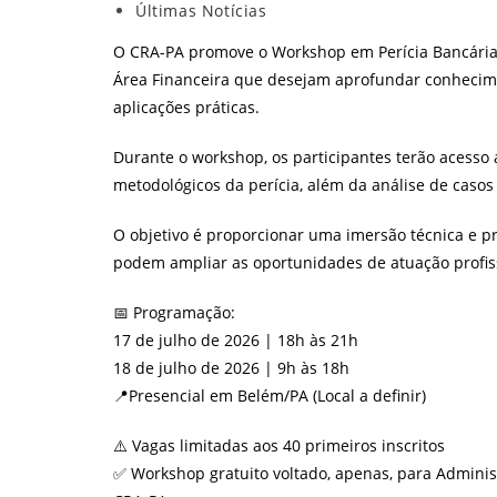
post:
publicado:
Categoria
Últimas Notícias
do
O CRA-PA promove o Workshop em Perícia Bancária,
post:
Área Financeira que desejam aprofundar conhecime
aplicações práticas.
Durante o workshop, os participantes terão acesso 
metodológicos da perícia, além da análise de casos 
O objetivo é proporcionar uma imersão técnica e p
podem ampliar as oportunidades de atuação profiss
📅 Programação:
17 de julho de 2026 | 18h às 21h
18 de julho de 2026 | 9h às 18h
📍Presencial em Belém/PA (Local a definir)
⚠️ Vagas limitadas aos 40 primeiros inscritos
✅ Workshop gratuito voltado, apenas, para Admini