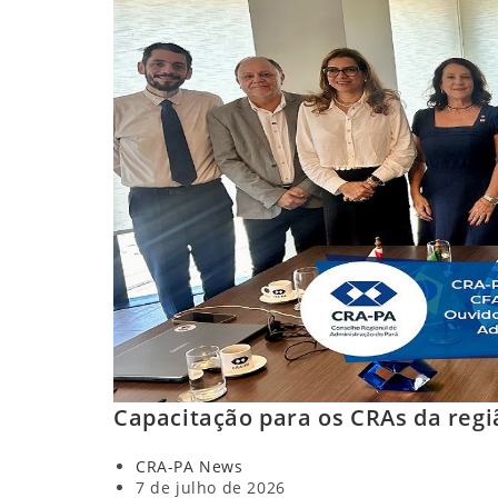
Capacitação para os CRAs da regi
Autor
CRA-PA News
do
Post
7 de julho de 2026