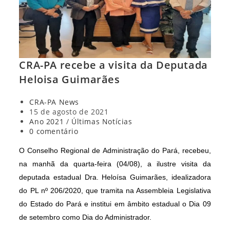
CRA-PA recebe a visita da Deputada
Heloisa Guimarães
Autor
CRA-PA News
do
Post
15 de agosto de 2021
post:
publicado:
Categoria
Ano 2021
/
Últimas Notícias
do
Comentários
0 comentário
post:
do
post:
O Conselho Regional de Administração do Pará, recebeu,
na manhã da quarta-feira (04/08), a ilustre visita da
deputada estadual Dra. Heloísa Guimarães, idealizadora
do PL nº 206/2020, que tramita na Assembleia Legislativa
do Estado do Pará e institui em âmbito estadual o Dia 09
de setembro como Dia do Administrador.