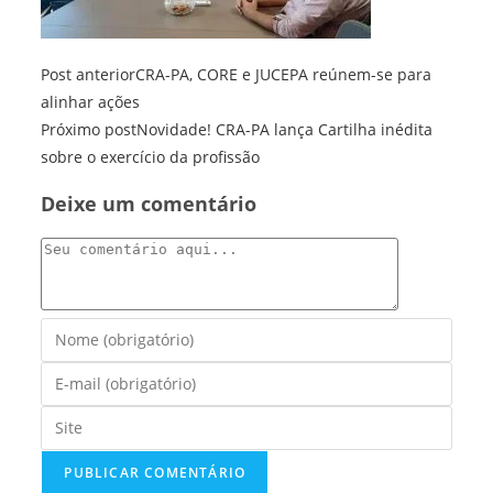
Leia
Post anterior
CRA-PA, CORE e JUCEPA reúnem-se para
mais
alinhar ações
artigos
Próximo post
Novidade! CRA-PA lança Cartilha inédita
sobre o exercício da profissão
Deixe um comentário
Comentário
Digite
seu
Digite
nome
seu
ou
Digite
endereço
nome
o
de
de
URL
e-