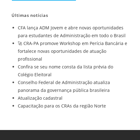
usuário
do
mail
para
seu
para
Últimas notícias
comentar
site
comentar
(opcional)
CFA lança ADM Jovem e abre novas oportunidades
para estudantes de Administração em todo o Brasil
🚀 CRA-PA promove Workshop em Perícia Bancária e
fortalece novas oportunidades de atuação
profissional
Confira se seu nome consta da lista prévia do
Colégio Eleitoral
Conselho Federal de Administração atualiza
panorama da governança pública brasileira
Atualização cadastral
Capacitação para os CRAs da região Norte