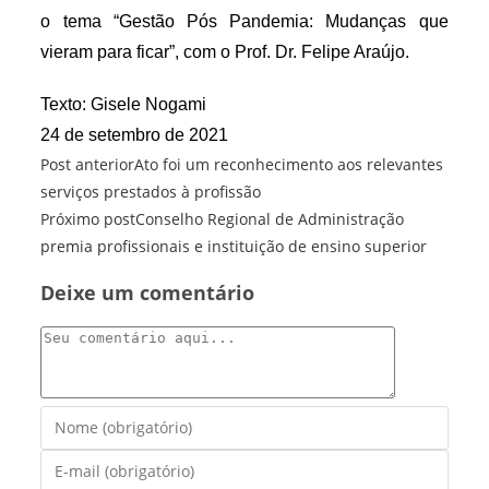
o tema “Gestão Pós Pandemia: Mudanças que
vieram para ficar”, com o Prof. Dr. Felipe Araújo.
Texto: Gisele Nogami
24 de setembro de 2021
Leia
Post anterior
Ato foi um reconhecimento aos relevantes
mais
serviços prestados à profissão
artigos
Próximo post
Conselho Regional de Administração
premia profissionais e instituição de ensino superior
Deixe um comentário
Comentário
Digite
seu
Digite
nome