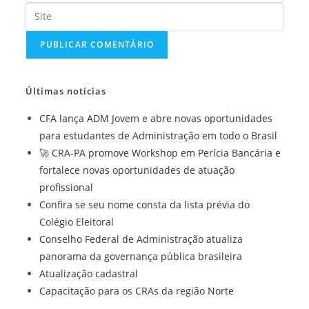
seu
ou
Digite
endereço
nome
o
de
de
URL
e-
usuário
do
mail
para
seu
para
Últimas notícias
comentar
site
comentar
(opcional)
CFA lança ADM Jovem e abre novas oportunidades
para estudantes de Administração em todo o Brasil
🚀 CRA-PA promove Workshop em Perícia Bancária e
fortalece novas oportunidades de atuação
profissional
Confira se seu nome consta da lista prévia do
Colégio Eleitoral
Conselho Federal de Administração atualiza
panorama da governança pública brasileira
Atualização cadastral
Capacitação para os CRAs da região Norte