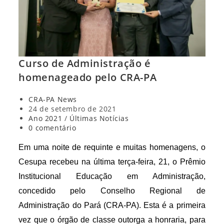
Curso de Administração é
homenageado pelo CRA-PA
Autor
CRA-PA News
do
Post
24 de setembro de 2021
post:
publicado:
Categoria
Ano 2021
/
Últimas Notícias
do
Comentários
0 comentário
post:
do
post:
Em uma noite de requinte e muitas homenagens, o
Cesupa recebeu na última terça-feira, 21, o Prêmio
Institucional Educação em Administração,
concedido pelo
Conselho Regional de
Administração do Pará (CRA-PA)
. Esta é a primeira
vez que o órgão de classe outorga a honraria, para