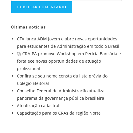
de
de
URL
e-
usuário
do
mail
para
seu
para
Últimas notícias
comentar
site
comentar
(opcional)
CFA lança ADM Jovem e abre novas oportunidades
para estudantes de Administração em todo o Brasil
🚀 CRA-PA promove Workshop em Perícia Bancária e
fortalece novas oportunidades de atuação
profissional
Confira se seu nome consta da lista prévia do
Colégio Eleitoral
Conselho Federal de Administração atualiza
panorama da governança pública brasileira
Atualização cadastral
Capacitação para os CRAs da região Norte