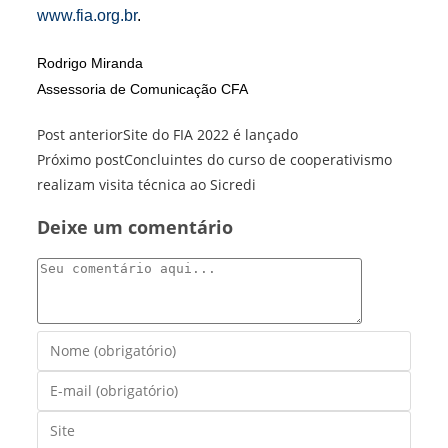
www.fia.org.br
.
Rodrigo Miranda
Assessoria de Comunicação CFA
Leia
Post anterior
Site do FIA 2022 é lançado
mais
Próximo post
Concluintes do curso de cooperativismo
artigos
realizam visita técnica ao Sicredi
Deixe um comentário
Comentário
Digite
seu
Digite
nome
seu
ou
Digite
endereço
nome
o