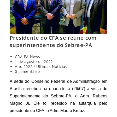
Presidente do CFA se reúne com
superintendente do Sebrae-PA
Autor
CRA-PA News
do
Post
1 de agosto de 2022
post:
publicado:
Categoria
Ano 2022
/
Últimas Notícias
do
Comentários
0 comentário
post:
do
post:
A sede do Conselho Federal de Administração em
Brasília recebeu na quarta-feira (26/07) a visita do
Superintendente do Sebrae-PA, o Adm. Rubens
Magno Jr. Ele foi recebido na autarquia pelo
presidente do CFA, o Adm. Mauro Kreuz.