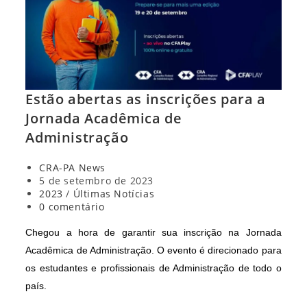
Estão abertas as inscrições para a
Jornada Acadêmica de
Administração
Autor
CRA-PA News
do
Post
5 de setembro de 2023
post:
publicado:
Categoria
2023
/
Últimas Notícias
do
Comentários
0 comentário
post:
do
post:
Chegou a hora de garantir sua inscrição na Jornada
Acadêmica de Administração. O evento é direcionado para
os estudantes e profissionais de Administração de todo o
país.