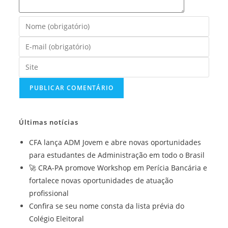
Digite
seu
Digite
nome
seu
ou
Digite
endereço
nome
o
de
de
URL
e-
usuário
do
mail
para
seu
para
Últimas notícias
comentar
site
comentar
(opcional)
CFA lança ADM Jovem e abre novas oportunidades
para estudantes de Administração em todo o Brasil
🚀 CRA-PA promove Workshop em Perícia Bancária e
fortalece novas oportunidades de atuação
profissional
Confira se seu nome consta da lista prévia do
Colégio Eleitoral