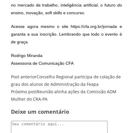
no mercado de trabalho, inteligência artificial, o futuro do
ensino, inovação, soft skills e concurso.
Acesse agora mesmo o site
https://cfa.org.br/jornada
e
garanta a sua inscrição. Lembrando que todo o evento é
de graça.
Rodrigo Miranda
Assessoria de Comunicação CFA
Leia
Post anterior
Conselho Regional participa de colação de
mais
grau dos alunos de Administração da Feapa
artigos
Próximo post
Reunião alinha ações da Comissão ADM
Mulher do CRA-PA
Deixe um comentário
Comentário