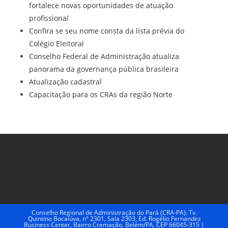
fortalece novas oportunidades de atuação
profissional
Confira se seu nome consta da lista prévia do
Colégio Eleitoral
Conselho Federal de Administração atualiza
panorama da governança pública brasileira
Atualização cadastral
Capacitação para os CRAs da região Norte
Conselho Regional de Administração do Pará (CRA-PA): Tv.
Quintino Bocaiúva, nº 2301, Sala 2303, Ed. Rogélio Fernandez
Business Center, Bairro Cremação, Belém/PA, CEP 66045-315 |