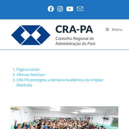
Ir
para
o
conteúdo
Menu
Blog
Página inicial
>
Últimas Notícias
>
CRA-PA prestigiou a Semana Acadêmica da Uniplan
Marituba