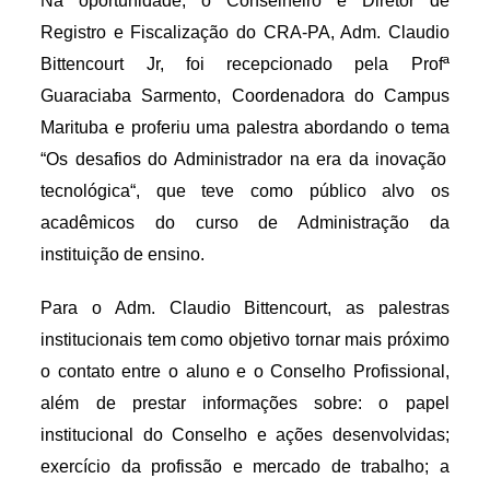
Na oportunidade, o Conselheiro
e
Diretor de
Registro e
F
i
scaliza
ção do CRA-PA,
Adm. Cl
a
udio
Bittencourt Jr,
foi recepcionado pela Profª
Guaraciaba Sarmento, Coordenadora do Campus
Marituba e
proferiu
uma
palestra
abordando o tema
“Os desafio
s
do Administrador na era da inovação
tecnológica“,
que teve como público alvo os
acadêmicos do curso de Administração
da
instituição de ensino
.
Para o Adm.
Claudio Bittencourt
, a
s palestras
institucionais tem como objetivo tornar mais próximo
o contato entre o aluno e o Conselho Profissional,
além de prestar informações sobre: o papel
institucional do Conselho e ações desenvolvidas;
exercício da profissão e mercado de trabalho; a