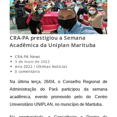
CRA-PA prestigiou a Semana
Acadêmica da Uniplan Marituba
Autor
CRA-PA News
do
Post
3 de maio de 2022
post:
publicado:
Categoria
Ano 2022
/
Últimas Notícias
do
Comentários
0 comentário
post:
do
post:
Na última terça, 26/
04,
o C
onselho Regional de
Administração do Pará
particip
ou
da semana
acadêmica,
evento promovido pelo
do Centro
Universitário UNIPLAN,
no município de Marituba.