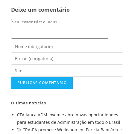
Deixe um comentário
Comentário
Digite
seu
Digite
nome
seu
ou
Digite
endereço
nome
o
de
de
URL
e-
usuário
do
mail
para
seu
para
Últimas notícias
comentar
site
comentar
(opcional)
CFA lança ADM Jovem e abre novas oportunidades
para estudantes de Administração em todo o Brasil
🚀 CRA-PA promove Workshop em Perícia Bancária e