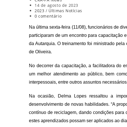
do
Post
14 de agosto de 2023
post:
publicado:
Categoria
2023
/
Últimas Notícias
do
Comentários
0 comentário
post:
do
post:
Na última sexta-feira (11/08),
funcionários de di
participaram de um
encontro
para capacitação e
da Autarquia. O
treinamento
foi ministrado pel
a 
de Oliveira
.
No decorrer da
capacitação,
a facilitadora do 
um melhor atendimento ao público, bem como
interpessoais
,
entre
outros assuntos necessários 
Na ocasião,
Delma Lopes r
essaltou
a impor
desenvolvimento de novas habilidades
. “A prop
contínuo de reciclagem,
dando
condições
para 
e
ste
s
aprendizado
s
possam ser
aplicados
ao dia