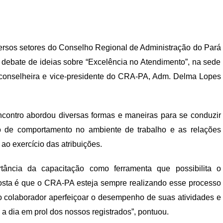
versos setores do
Conselho Regional de
Administração do Pará
 debate de ideias sobre
“Excelência no Atendimento”
, na sede
conselheira e vice-presidente do CRA-PA, Adm. Delma Lopes
encontro abordou diversas formas e maneiras para se conduzir
 de comportamento no ambiente de trabalho e as relações
ao exercício das atribuições
.
tância d
a
capacitação
como
ferramenta que possibilita o
osta é que o C
RA-PA
esteja sempre realizando esse processo
o colaborador
aperfeiçoar o desempenho de suas atividades e
 a dia em prol d
os nossos registrados”, pontuou.