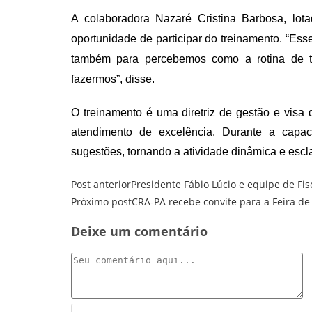
A
colaboradora Nazaré Cristina Barbosa, lot
oportunidade de participar do treinamento.
“
E
ss
também para percebemos como a rotina de t
fazermos”, disse.
O treinamento é uma diretriz de gestão e visa
atendimento de excelência. Durante a capac
sugestões, tornando a atividade dinâmica e escl
Leia
Post anterior
Presidente Fábio Lúcio e equipe de Fi
mais
Próximo post
CRA-PA recebe convite para a Feira d
artigos
Deixe um comentário
Comentário
Digite