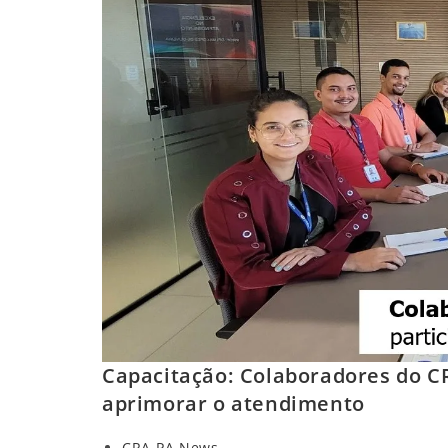
Capacitação: Colaboradores do C
aprimorar o atendimento
Autor
CRA-PA News